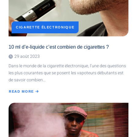
CIGARETTE ÉLECTRONIQUE
10 ml d’e-liquide c’est combien de cigarettes ?
29 août 2023
Dans le monde de la cigarette électronique, l’une des questions
les plus courantes que se posent les vapoteurs débutants est
de savoir combien…
READ MORE
ABOUT
10
ML
D’E-
LIQUIDE
C’EST
COMBIEN
DE
CIGARETTES
?