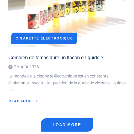
CIGARETTE ÉLECTRONIQUE
Combien de temps dure un flacon e-liquide ?
29 août 2023
Le monde de la cigarette électronique est en constante
évolution, et avec lui, la question de la durée de vie des e-liquides
se…
READ MORE
ABOUT
COMBIEN
DE
TEMPS
DURE
UN
FLACON
LOAD MORE
E-
LIQUIDE
?