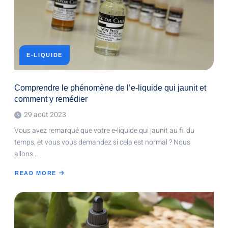
E
E-LIQUIDE
Comprendre le phénomène de l’e-liquide qui jaunit et
comment y remédier
29 août 2023
Vous avez remarqué que votre e-liquide qui jaunit au fil du
temps, et vous vous demandez si cela est normal ? Nous
allons…
READ MORE
ABOUT
COMPRENDRE
LE
PHÉNOMÈNE
DE
L’E-
LIQUIDE
QUI
JAUNIT
ET