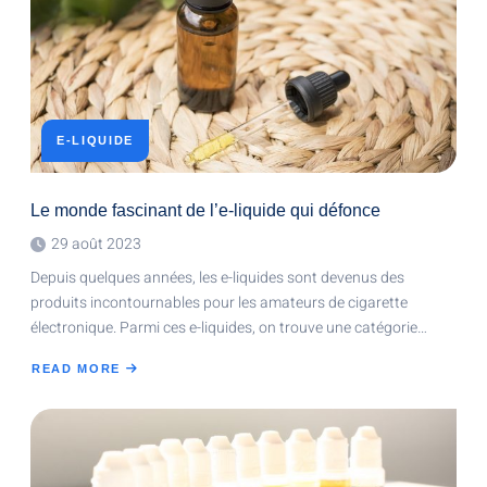
COMMENT
Y
REMÉDIER
E-LIQUIDE
Le monde fascinant de l’e-liquide qui défonce
29 août 2023
Depuis quelques années, les e-liquides sont devenus des
produits incontournables pour les amateurs de cigarette
électronique. Parmi ces e-liquides, on trouve une catégorie…
READ MORE
ABOUT
LE
MONDE
FASCINANT
DE
L’E-
LIQUIDE
QUI
DÉFONCE