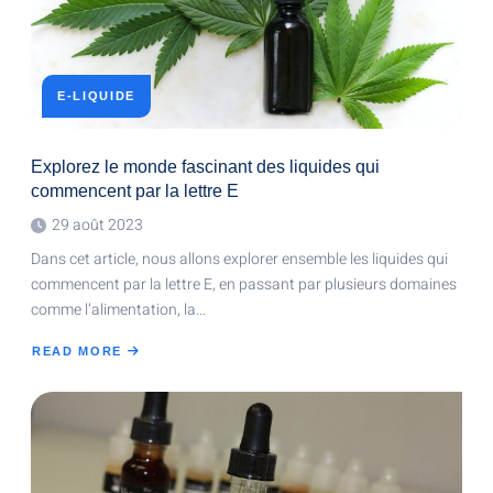
E-LIQUIDE
Explorez le monde fascinant des liquides qui
commencent par la lettre E
29 août 2023
Dans cet article, nous allons explorer ensemble les liquides qui
commencent par la lettre E, en passant par plusieurs domaines
comme l’alimentation, la…
READ MORE
ABOUT
EXPLOREZ
LE
MONDE
FASCINANT
DES
LIQUIDES
QUI
COMMENCENT
PAR
LA
LETTRE