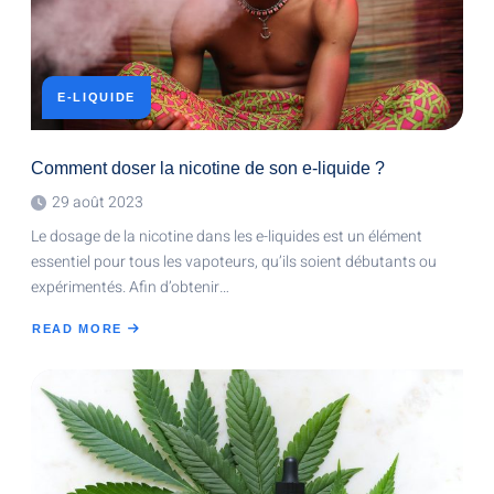
E-LIQUIDE
Comment doser la nicotine de son e-liquide ?
29 août 2023
Le dosage de la nicotine dans les e-liquides est un élément
essentiel pour tous les vapoteurs, qu’ils soient débutants ou
expérimentés. Afin d’obtenir…
READ MORE
ABOUT
COMMENT
DOSER
LA
NICOTINE
DE
SON
E-
LIQUIDE
?