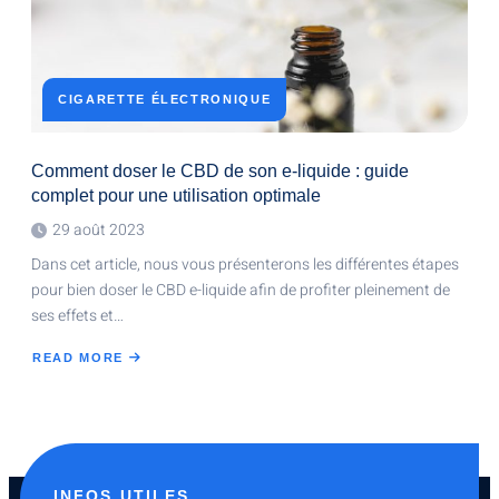
CIGARETTE ÉLECTRONIQUE
Comment doser le CBD de son e-liquide : guide
complet pour une utilisation optimale
29 août 2023
Dans cet article, nous vous présenterons les différentes étapes
pour bien doser le CBD e-liquide afin de profiter pleinement de
ses effets et…
READ MORE
ABOUT
COMMENT
DOSER
LE
CBD
DE
SON
E-
LIQUIDE
:
GUIDE
INFOS UTILES
COMPLET